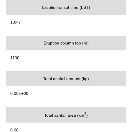
Eruption onset time (LST)
13:47
Eruption column top (m)
1100
Total ashfall amount (kg)
0.00E+00
2
Total ashfall area (km
)
0.00