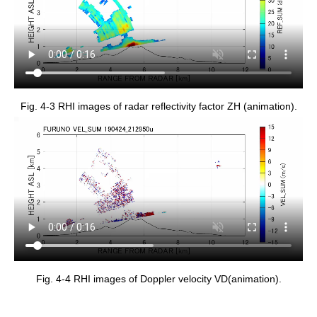
Fig. 4-3 RHI images of radar reflectivity factor ZH (animation).
Fig. 4-4 RHI images of Doppler velocity VD(animation).