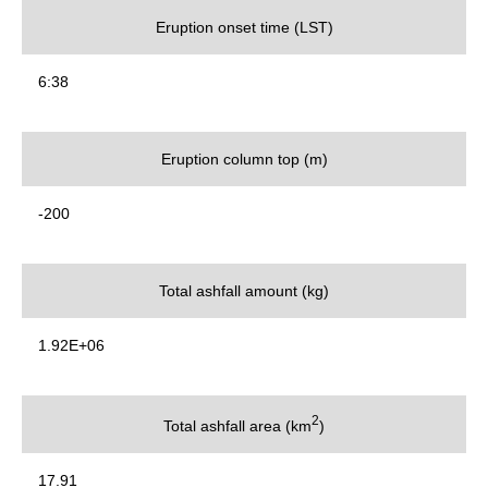
Eruption onset time (LST)
6:38
Eruption column top (m)
-200
Total ashfall amount (kg)
1.92E+06
2
Total ashfall area (km
)
17.91