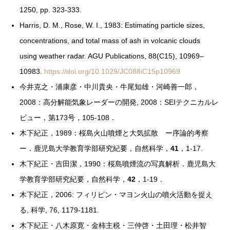
1250, pp. 323-333.
Harris, D. M., Rose, W. I., 1983: Estimating particle sizes,
concentrations, and total mass of ash in volcanic clouds
using weather radar. AGU Publications, 88(C15), 10969–
10983.
https://doi.org/10.1029/JC088iC15p10969
今井克之・浦康彦・中川貴央・牛尾知雄・河崎善一郎，
2008：高分解能気象レーダーの開発, 2008：SEIテクニカルレ
ビュー，第173号，105-108．
木下紀正，1989：桜島火山噴煙と大気拡散 ー序論的考察
ー．鹿児島大学教育学部研究紀要，自然科学，
41
，1-17.
木下紀正・吉田潔，1990：桜島噴煙流の写真解析．鹿児島大
学教育学部研究紀要，自然科学，
42
，1-19．
木下紀正，2006: フィリピン・マヨン火山の噴火活動を捉え
る, 科学, 76, 1179-1181.
木下紀正・八木原寛・金柿主税・三仲啓・土田理・松井智