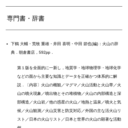
専門書・辞書
下鶴 大輔・荒牧 重雄・井田 喜明・中田 節也(編)：火山の辞
典．朝倉書店，592pp．
第１版を全面的に一新し，地質学・地球物理学・地球化学
などの面から主要な知識とデータを正確かつ体系的に解
説．〔内容〕火山の概観／マグマ／火山活動と火山帯／火
山の噴火現象／噴出物とその堆積物／火山の内部構造と深
部構造／火山岩／他の惑星の火山／地熱と温泉／噴火と気
候／火山観測／火山災害と防災対応／外国の主な活火山リ
スト／日本の火山リスト／日本と世界の火山の顕著な活動
例．