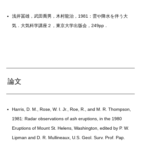
浅井冨雄，武田喬男，木村龍治，1981：雲や降水を伴う大
気．大気科学講座２，東京大学出版会，249pp．
論文
Harris, D. M., Rose, W. I. Jr., Roe, R., and M. R. Thompson,
1981: Radar observations of ash eruptions, in the 1980
Eruptions of Mount St. Helens, Washington, edited by P. W.
Lipman and D. R. Mullineaux, U.S. Geol. Surv. Prof. Pap.