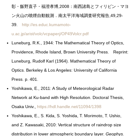
彰・飯野直子・福澄孝博,2008：南西諸島とフィリピン・マヨ
ン火山の噴煙自動観測．南太平洋海域調査研究報告,49,29-
39.
http://es.educ.kumamoto-
u.ac.jp/arist/volc/vcpaperj/OP49Volcr.pdf
Luneburg, R.K., 1944: The Mathematical Theory of Optics,
Providence, Rhode Island, Brown University Press. Reprint:
Luneburg, Rudolf Karl (1964). Mathematical Theory of
Optics. Berkeley & Los Angeles: University of California
Press. p. 401.
Yoshikawa, E., 2011: A Study of Meteorological Radar
Network at Ku-band with High Resolution. Doctoral Thesis,
Osaka Univ.,
https://hdl.handle.net/11094/1398
Yoshikawa, E., S. Kida, S. Yoshida, T. Morimoto, T. Ushio,
and Z. Kawasaki, 2010: Vertical structure of raindrop size
distribution in lower atmospheric boundary layer.
Geophys.