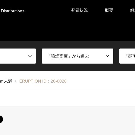
登録状況
概要
解
Distributions
「噴煙高度」から選ぶ
「顕
0ｍ未満
ERUPTION ID：20-0028