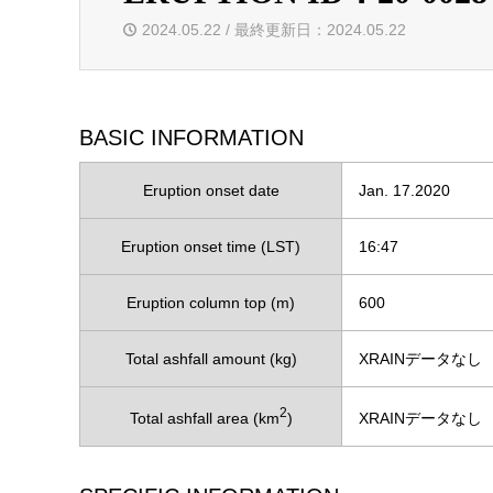
2024.05.22 / 最終更新日：2024.05.22
BASIC INFORMATION
Eruption onset date
Jan. 17.2020
Eruption onset time (LST)
16:47
Eruption column top (m)
600
Total ashfall amount (kg)
XRAINデータなし
2
Total ashfall area (km
)
XRAINデータなし