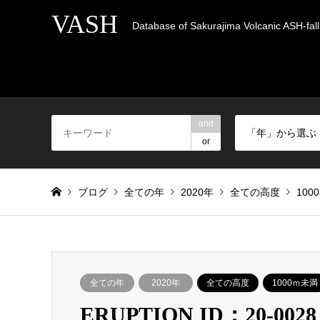
VASH
Database of Sakurajima Volcanic ASH-fall 
and
「年」から選ぶ
or
ブログ
全ての年
2020年
全ての高度
100
全ての年
2020年
全ての高度
1000ｍ未満
ERUPTION ID：20-0028