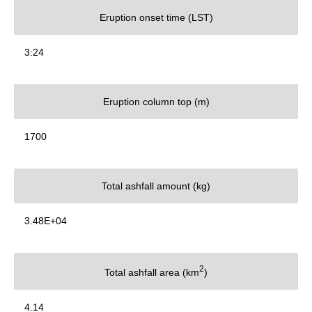
Eruption onset time (LST)
3:24
Eruption column top (m)
1700
Total ashfall amount (kg)
3.48E+04
2
Total ashfall area (km
)
4.14