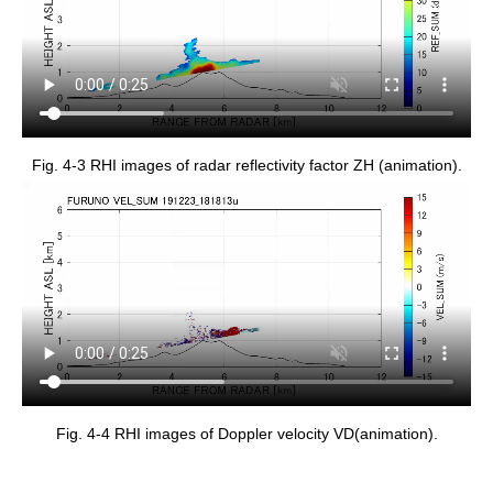
Fig. 4-3 RHI images of radar reflectivity factor ZH (animation).
Fig. 4-4 RHI images of Doppler velocity VD(animation).