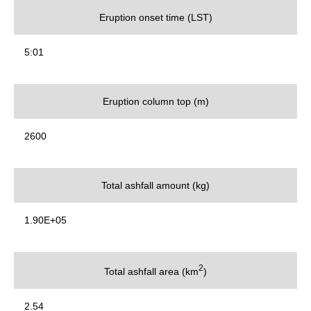
Eruption onset time (LST)
5:01
Eruption column top (m)
2600
Total ashfall amount (kg)
1.90E+05
2
Total ashfall area (km
)
2.54