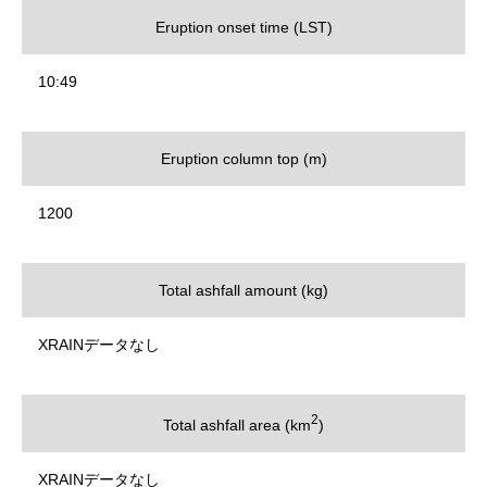
Eruption onset time (LST)
10:49
Eruption column top (m)
1200
Total ashfall amount (kg)
XRAINデータなし
2
Total ashfall area (km
)
XRAINデータなし