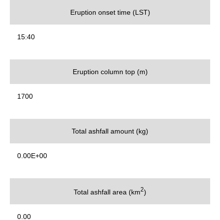
Eruption onset time (LST)
15:40
Eruption column top (m)
1700
Total ashfall amount (kg)
0.00E+00
2
Total ashfall area (km
)
0.00