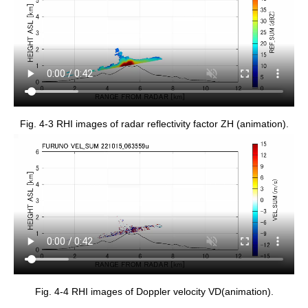
Fig. 4-3 RHI images of radar reflectivity factor ZH (animation).
Fig. 4-4 RHI images of Doppler velocity VD(animation).