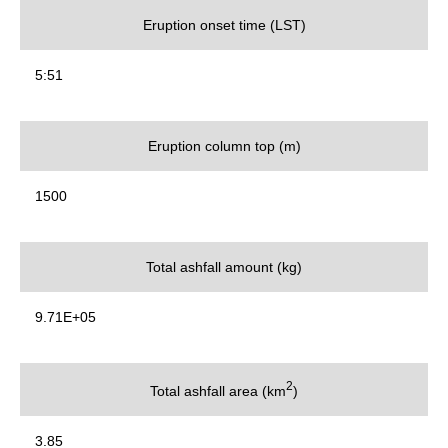
Eruption onset time (LST)
5:51
Eruption column top (m)
1500
Total ashfall amount (kg)
9.71E+05
2
Total ashfall area (km
)
3.85