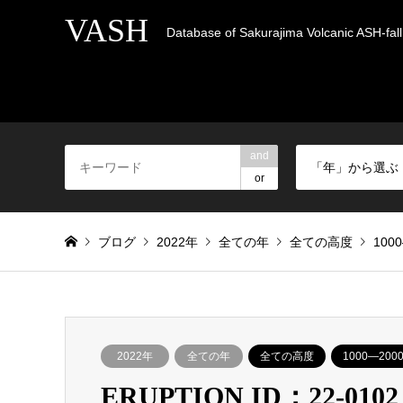
VASH
Database of Sakurajima Volcanic ASH-fall 
and
「年」から選ぶ
or
ブログ
2022年
全ての年
全ての高度
100
2022年
全ての年
全ての高度
1000―200
ERUPTION ID：22-0102