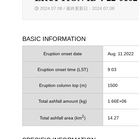
2024.07.08 / 最終更新日：2024.07.08
BASIC INFORMATION
Eruption onset date
Aug. 11.2022
Eruption onset time (LST)
9:03
Eruption column top (m)
1500
Total ashfall amount (kg)
1.66E+06
2
Total ashfall area (km
)
14.27