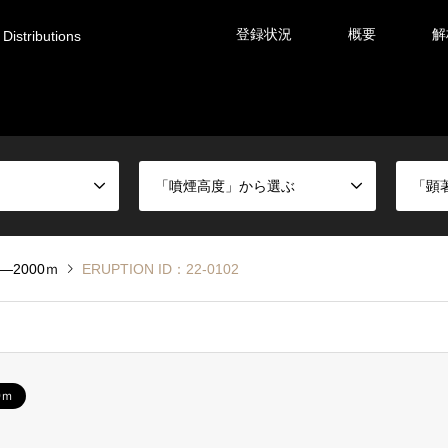
登録状況
概要
解
Distributions
「噴煙高度」から選ぶ
「顕
0―2000ｍ
ERUPTION ID：22-0102
0ｍ