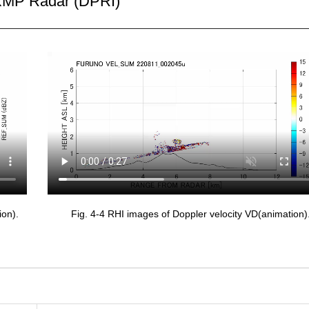
MP Radar (DPRI)
ion).
Fig. 4-4 RHI images of Doppler velocity VD(animation)