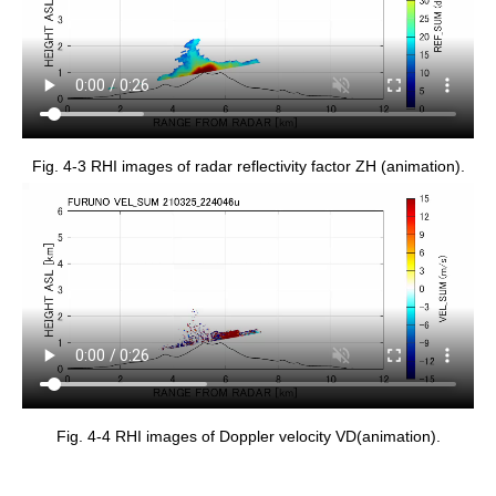
Fig. 4-3 RHI images of radar reflectivity factor ZH (animation).
Fig. 4-4 RHI images of Doppler velocity VD(animation).