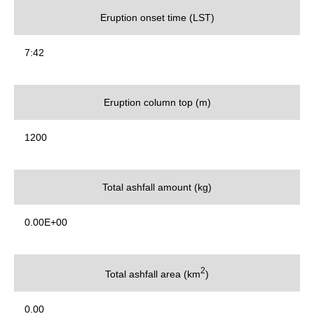
Eruption onset time (LST)
7:42
Eruption column top (m)
1200
Total ashfall amount (kg)
0.00E+00
2
Total ashfall area (km
)
0.00