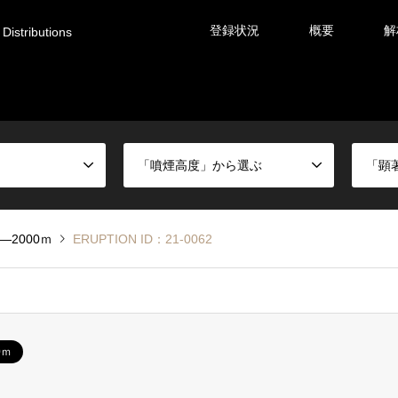
登録状況
概要
解
Distributions
「噴煙高度」から選ぶ
「顕
0―2000ｍ
ERUPTION ID：21-0062
0ｍ