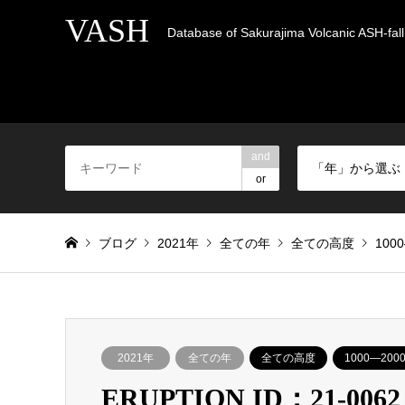
VASH
Database of Sakurajima Volcanic ASH-fall 
and
「年」から選ぶ
or
ブログ
2021年
全ての年
全ての高度
100
2021年
全ての年
全ての高度
1000―200
ERUPTION ID：21-0062