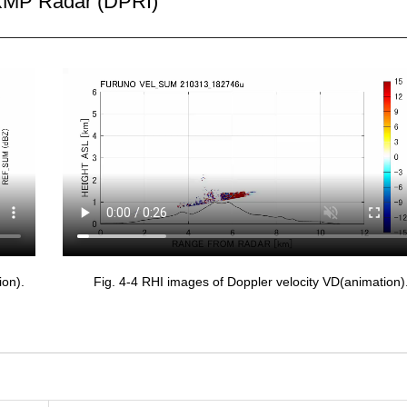
MP Radar (DPRI)
ion).
Fig. 4-4 RHI images of Doppler velocity VD(animation)