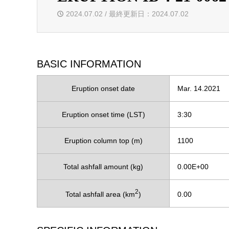
2024.07.02 / 最終更新日：2024.07.02
BASIC INFORMATION
Eruption onset date
Mar. 14.2021
Eruption onset time (LST)
3:30
Eruption column top (m)
1100
Total ashfall amount (kg)
0.00E+00
2
Total ashfall area (km
)
0.00