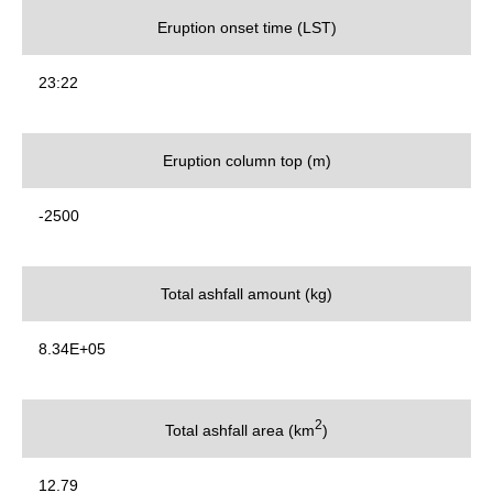
Eruption onset time (LST)
23:22
Eruption column top (m)
-2500
Total ashfall amount (kg)
8.34E+05
2
Total ashfall area (km
)
12.79