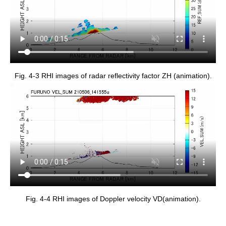
Fig. 4-3 RHI images of radar reflectivity factor ZH (animation).
Fig. 4-4 RHI images of Doppler velocity VD(animation).