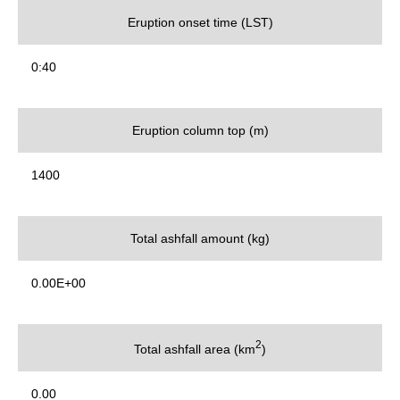
Eruption onset time (LST)
0:40
Eruption column top (m)
1400
Total ashfall amount (kg)
0.00E+00
2
Total ashfall area (km
)
0.00