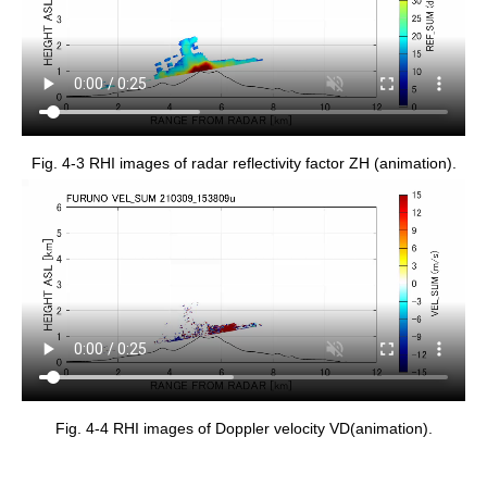
Fig. 4-3 RHI images of radar reflectivity factor ZH (animation).
Fig. 4-4 RHI images of Doppler velocity VD(animation).