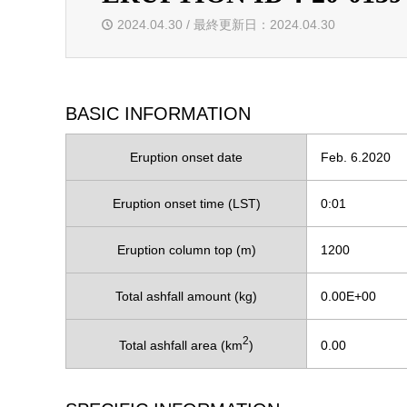
2024.04.30 / 最終更新日：2024.04.30
BASIC INFORMATION
Eruption onset date
Feb. 6.2020
Eruption onset time (LST)
0:01
Eruption column top (m)
1200
Total ashfall amount (kg)
0.00E+00
2
Total ashfall area (km
)
0.00