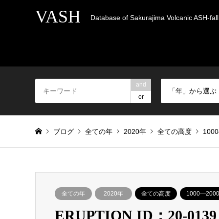
VASH
Database of Sakurajima Volcanic ASH-fall 
and
「年」から選ぶ
or
ブログ
全ての年
2020年
全ての高度
100
全ての年
2020年
全ての高度
1000―200
ERUPTION ID：20-0139