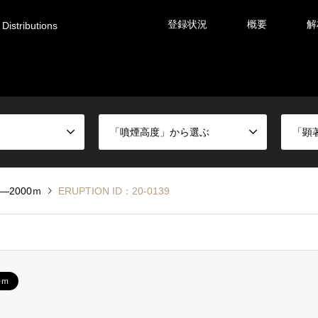
登録状況
概要
解
Distributions
「噴煙高度」から選ぶ
「顕
0―2000ｍ
ERUPTION ID：20-0139
0ｍ