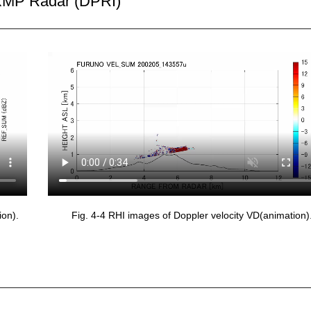
MP Radar (DPRI)
ion).
Fig. 4-4 RHI images of Doppler velocity VD(animation)