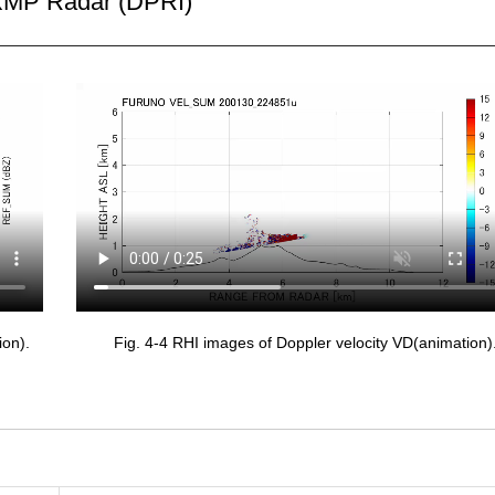
MP Radar (DPRI)
ion).
Fig. 4-4 RHI images of Doppler velocity VD(animation)