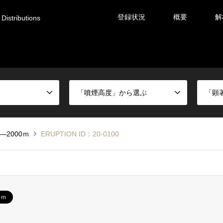
登録状況
概要
解
Distributions
「噴煙高度」から選ぶ
「顕
0―2000ｍ
ERUPTION ID：20-0100
0ｍ