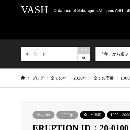
VASH
Database of Sakurajima Volcanic ASH-fall 
and
「年」から選ぶ
or
ブログ
全ての年
2020年
全ての高度
100
全ての年
2020年
全ての高度
1000―200
ERUPTION ID：20-0100