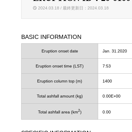
2024.03.18 / 最終更新日：2024.03.18
BASIC INFORMATION
Eruption onset date
Jan. 31.2020
Eruption onset time (LST)
7:53
Eruption column top (m)
1400
Total ashfall amount (kg)
0.00E+00
2
Total ashfall area (km
)
0.00