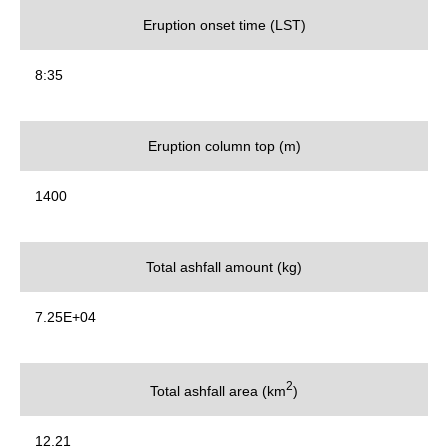
Eruption onset time (LST)
8:35
Eruption column top (m)
1400
Total ashfall amount (kg)
7.25E+04
2
Total ashfall area (km
)
12.21