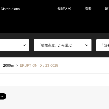
登録状況
概要
解
Distributions
「噴煙高度」から選ぶ
「顕
0―2000ｍ
ERUPTION ID：23-0025
0ｍ