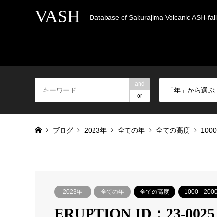
VASH
Database of Sakurajima Volcanic ASH-fall 
and
「年」から選ぶ
or
ブログ
2023年
全ての年
全ての高度
100
2023年
全ての年
全ての高度
1000―200
ERUPTION ID：23-0025