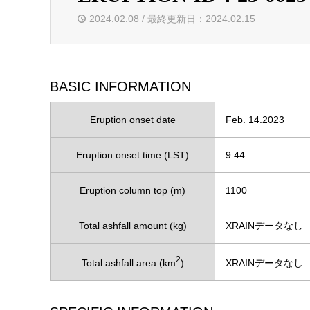
2024.02.08 / 最終更新日：2024.02.15
BASIC INFORMATION
Eruption onset date
Feb. 14.2023
Eruption onset time (LST)
9:44
Eruption column top (m)
1100
Total ashfall amount (kg)
XRAINデータなし
2
Total ashfall area (km
)
XRAINデータなし