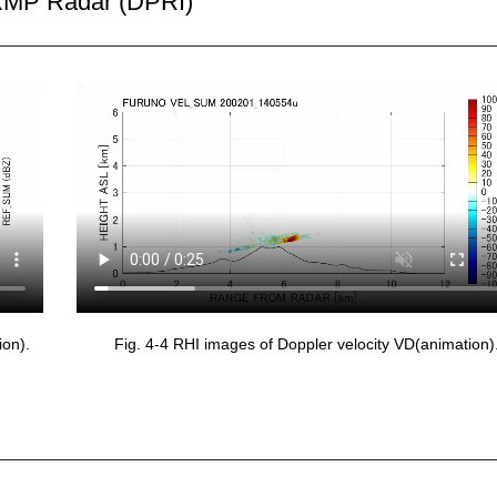
MP Radar (DPRI)
ion).
Fig. 4-4 RHI images of Doppler velocity VD(animation)