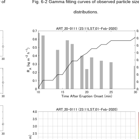
 of
Fig. 6-2 Gamma fitting curves of observed particle siz
distributions.