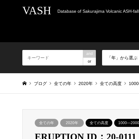
VASH
Database of Sakurajima Volcanic ASH-fall 
and
「年」から選ぶ
or
ブログ
全ての年
2020年
全ての高度
100
全ての年
2020年
全ての高度
1000―200
ERUPTION ID：20-0111