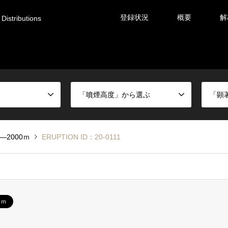
登録状況
概要
解
Distributions
「噴煙高度」から選ぶ
「顕
0―2000ｍ
ERUPTION ID：20-0111
0ｍ