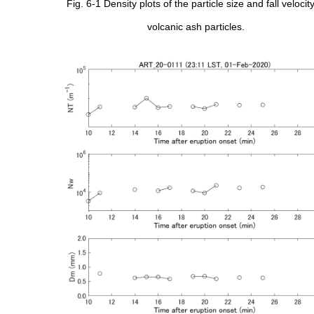
Fig. 6-1 Density plots of the particle size and fall velocity
volcanic ash particles.