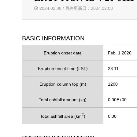
2024.02.08 / 最終更新日：2024.02.08
BASIC INFORMATION
Eruption onset date
Feb. 1.2020
Eruption onset time (LST)
23:11
Eruption column top (m)
1200
Total ashfall amount (kg)
0.00E+00
2
Total ashfall area (km
)
0.00