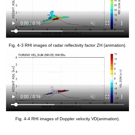
Fig. 4-3 RHI images of radar reflectivity factor ZH (animation).
Fig. 4-4 RHI images of Doppler velocity VD(animation).