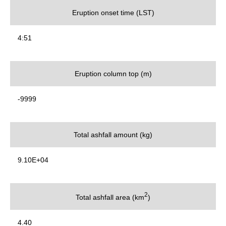
Eruption onset time (LST)
4:51
Eruption column top (m)
-9999
Total ashfall amount (kg)
9.10E+04
2
Total ashfall area (km
)
4.40