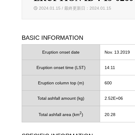
2024.01.15 / 最終更新日：2024.01.15
BASIC INFORMATION
Eruption onset date
Nov. 13.2019
Eruption onset time (LST)
14:11
Eruption column top (m)
600
Total ashfall amount (kg)
2.52E+06
2
Total ashfall area (km
)
20.28