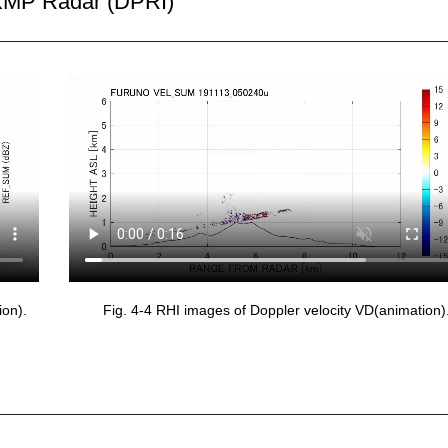
MP Radar (DPRI)
ion).
Fig. 4-4 RHI images of Doppler velocity VD(animation)