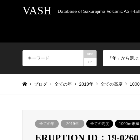
VASH
Database of Sakurajima Volcanic ASH-fall 
and
「年」から選ぶ
or
ブログ
全ての年
2019年
全ての高度
100
全ての年
2019年
全ての高度
1000ｍ未満
ERUPTION ID：19-0260