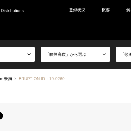
登録状況
概要
解
Distributions
「噴煙高度」から選ぶ
「顕
0ｍ未満
ERUPTION ID：19-0260