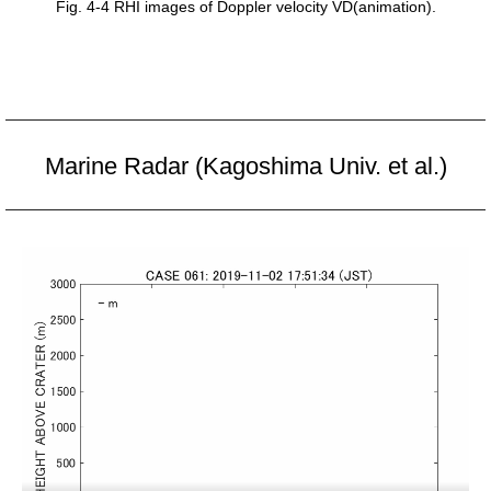
Fig. 4-4 RHI images of Doppler velocity VD(animation).
Marine Radar (Kagoshima Univ. et al.)