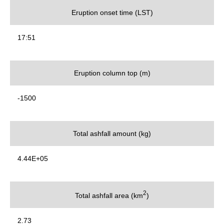
Eruption onset time (LST)
17:51
Eruption column top (m)
-1500
Total ashfall amount (kg)
4.44E+05
2
Total ashfall area (km
)
2.73