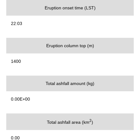
Eruption onset time (LST)
22:03
Eruption column top (m)
1400
Total ashfall amount (kg)
0.00E+00
2
Total ashfall area (km
)
0.00